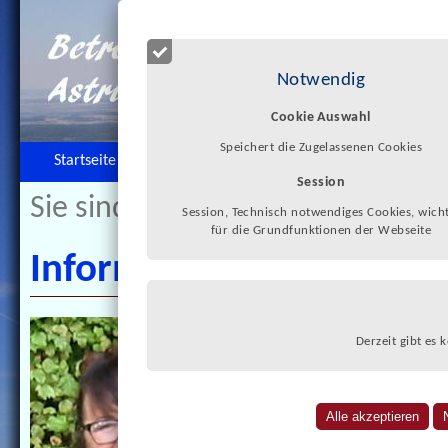
Notwendig
Cookie Auswahl
Speichert die Zugelassenen Cookies
Startseite
Zur Person
Betreuungsbüro
Session
Sie sind hier:
>>
Informationen
Session, Technisch notwendiges Cookies, wicht
für die Grundfunktionen der Webseite
Informationen
Als Berufsbet
Derzeit gibt es 
wegen einer g
körperlichen 