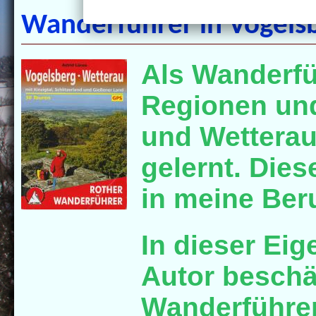
Wanderführer in Vogels
Als Wanderfü
Regionen un
und Wetterau
gelernt. Die
in meine Beru
In dieser Eig
Autor beschä
Wanderführer