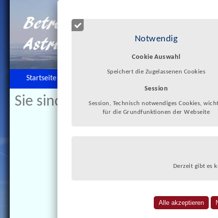
Notwendig
Cookie Auswahl
Speichert die Zugelassenen Cookies
Startseite
Zur Person
Betreuungsbüro
Session
Sie sind hier:
>>
Interessantes
Session, Technisch notwendiges Cookies, wicht
für die Grundfunktionen der Webseite
Derzeit gibt es 