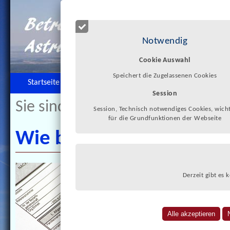
Notwendig
Cookie Auswahl
Speichert die Zugelassenen Cookies
Startseite
Zur Person
Betreuungsbüro
Session
Sie sind hier:
>>
Informationen
Session, Technisch notwendiges Cookies, wicht
für die Grundfunktionen der Webseite
Wie bekommt man eine B
Eine Betreu
Derzeit gibt es 
Bürger beim
Auch der Bet