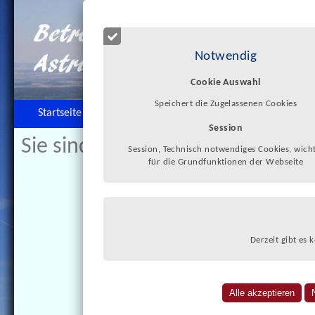
Notwendig
Cookie Auswahl
Speichert die Zugelassenen Cookies
Startseite
Zur Person
Betreuungsbüro
Session
Sie sind hier:
>>
Interessantes
Session, Technisch notwendiges Cookies, wicht
für die Grundfunktionen der Webseite
Derzeit gibt es 
Inv